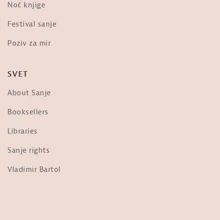
Noč knjige
Dr. Vernon Coleman o »evtanaziji« –
Festival sanje
»The scariest video you will ever...
od
Sanje
Poziv za mir
3,676 ogledi
Frane Milčinski Ježek: Ljudje,
SVET
prižgimo luč!
od
Sanje
About Sanje
36.3k ogledi
Nebopis najdrznejšega pilota na
Booksellers
svetu: Matevž Lenarčič
od
Sanje
Libraries
1,956 ogledi
Sanje rights
Ob Tabornem Ognju
od
Sanje
Vladimir Bartol
1,700 ogledi
Jani Kovačič: Predsednik ZDA
od
Sanje
31k ogledi