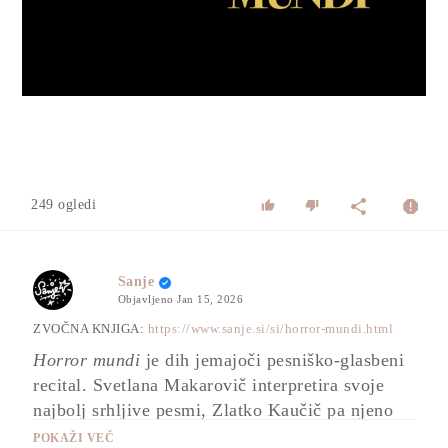
Play
Video
249 ogledi
Sanje
Objavljeno
Jan 15, 2026
ZVOČNA KNJIGA:
https://www.sanje.si/si/horror-mundi.html
Horror mundi
je dih jemajoči pesniško-glasbeni
recital. Svetlana Makarovič interpretira svoje
najbolj srhljive pesmi, Zlatko Kaučič pa njeno
poezijo s svojo virtuoznostjo povezuje s svojo
POKAŽI VEČ