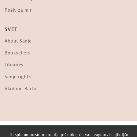
Poziv za mir
SVET
About Sanje
Booksellers
Libraries
Sanje rights
Vladimir Bartol
© 2026 Sanje TV. Vse krivice pridržane.
To spletno mesto uporablja piškotke, da vam zagotovi najboljšo