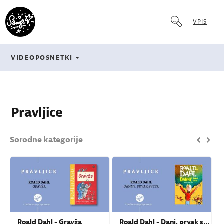
VPIS
VIDEOPOSNETKI
Pravljice
Sorodne kategorije
Roald Dahl - Gravža
Roald Dahl - Dani, prvak sveta