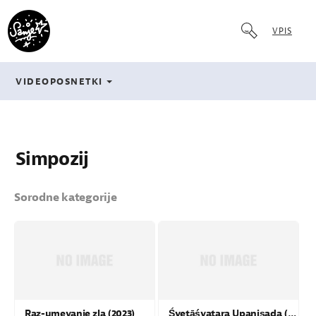
VPIS
VIDEOPOSNETKI
Simpozij
Sorodne kategorije
Raz-umevanje zla (2023)
Śvetāśvatara Upaniṣada (2024)