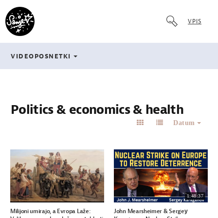
VPIS
VIDEOPOSNETKI
Politics & economics & health
Datum
1:48:37
Milijoni umirajo, a Evropa Laže:
John Mearsheimer & Sergey