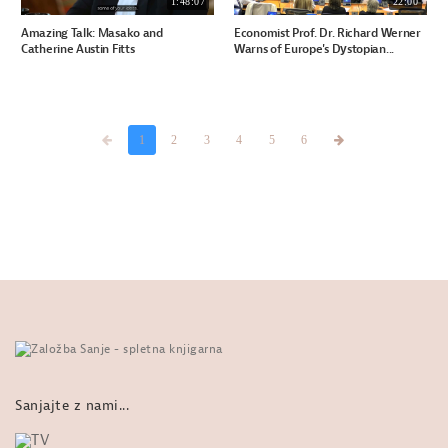
1:48:07
22:00
Amazing Talk: Masako and
Economist Prof. Dr. Richard Werner
Catherine Austin Fitts
Warns of Europe's Dystopian...
1
2
3
4
5
6
Sanjajte z nami...