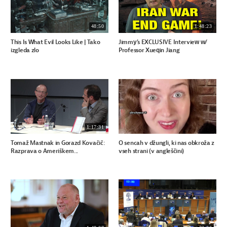
48:50
1:48:23
This Is What Evil Looks Like | Tako
Jimmy's EXCLUSIVE Interview w/
izgleda zlo
Professor Xueqin Jiang
1:17:31
Tomaž Mastnak in Gorazd Kovačič:
O sencah v džungli, ki nas obkroža z
Razprava o Ameriškem...
vseh strani (v angleščini)