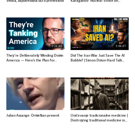
Velika, zapovedana laž o preteklosti
Karaganov: Nuclear Strike on...
2:21:15
3:06:07
They're Deliberately Winding Down
Did The Iran War Just Save The AI
America — Here's the Plan for...
Bubble? | Simon Dixon Hard Talk...
Julian Assange: Orwellian present
Uničevanje tradicionalne medicine |
Destroying traditional medicine in...