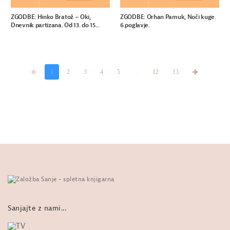
ZGODBE: Hinko Bratož – Oki,
ZGODBE: Orhan Pamuk, Noči kuge.
Dnevnik partizana. Od 13. do 15...
6.poglavje.
1
2
3
4
5
...
12
13
Sanjajte z nami...