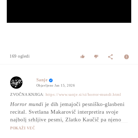
Video
169 ogledi
Sanje
Objavljeno
Jan 15, 2026
ZVOČNA KNJIGA:
https://www.sanje.si/si/horror-mundi.html
Horror mundi
je dih jemajoči pesniško-glasbeni
recital. Svetlana Makarovič interpretira svoje
najbolj srhljive pesmi, Zlatko Kaučič pa njeno
poezijo s svojo virtuoznostjo povezuje s svojo
POKAŽI VEČ
glasbo. Zvočna knjiga v trdi vezavi pospremi