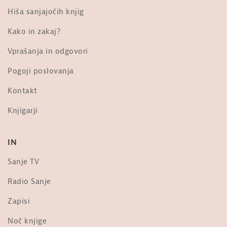
Aleš Hadalin: Sreča stanuje v
Hiša sanjajočih knjig
sedmem nadstropju (Glasba in...
od
Sanje
Kako in zakaj?
354 ogledi
Vprašanja in odgovori
Svetlana Makarovič: Preštevanje
(HORROR MUNDI; glasba Zlatko...
Pogoji poslovanja
od
Sanje
248 ogledi
Kontakt
Viktorija Kos: Raz-umevanje zla
Knjigarji
[simpozij, XXII. festival sanje]
od
Sanje
3,023 ogledi
IN
V spomin Marjanu Tomšiču: Uporni
žarek. Iz knjige Zgodbe o kačah
Sanje TV
od
Sanje
22.4k ogledi
Radio Sanje
Tomaž Mastnak: Genocid v Ukrajini
Zapisi
od
Sanje
10k ogledi
Noč knjige