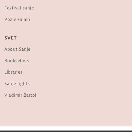
Dr. Vernon Coleman o »evtanaziji« –
Festival sanje
»The scariest video you will ever...
od
Sanje
Poziv za mir
3,674 ogledi
Frane Milčinski Ježek: Ljudje,
SVET
prižgimo luč!
od
Sanje
About Sanje
36.3k ogledi
Nebopis najdrznejšega pilota na
Booksellers
svetu: Matevž Lenarčič
od
Sanje
Libraries
1,956 ogledi
Sanje rights
Ob Tabornem Ognju
od
Sanje
Vladimir Bartol
1,698 ogledi
Jani Kovačič: Predsednik ZDA
od
Sanje
31k ogledi