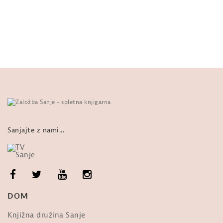
MISEL: Susan Sontag, O ženskah.
Tretji svet žensk. Odlomek 2.
od
Sanje
578 ogledi
MISEL: Pjoter Aleksejevič Kropotkin,
Pravičnost. Davek kot sredstvo...
od
Sanje
412 ogledi
Ob izidu zbirke esejev Susan
Sontag: O ženskah. Predstavlja...
od
Sanje
637 ogledi
Sanjajte z nami...
MISEL: Susan Sontag, O ženskah.
Tretji svet žensk. Odlomek 1.
od
Sanje
341 ogledi
O ŽENSKAH : Pogovor ob izidu
DOM
briljantne zbirke esejev Susan...
od
Sanje
457 ogledi
Knjižna družina Sanje