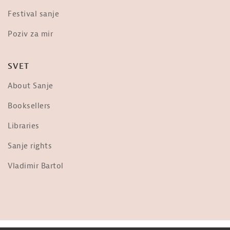
Dr. Vernon Coleman o »evtanaziji« –
Festival sanje
»The scariest video you will ever...
od
Sanje
Poziv za mir
3,676 ogledi
Frane Milčinski Ježek: Ljudje,
SVET
prižgimo luč!
od
Sanje
About Sanje
36.3k ogledi
Nebopis najdrznejšega pilota na
Booksellers
svetu: Matevž Lenarčič
od
Sanje
Libraries
1,956 ogledi
Sanje rights
Ob Tabornem Ognju
od
Sanje
Vladimir Bartol
1,700 ogledi
Jani Kovačič: Predsednik ZDA
od
Sanje
31k ogledi