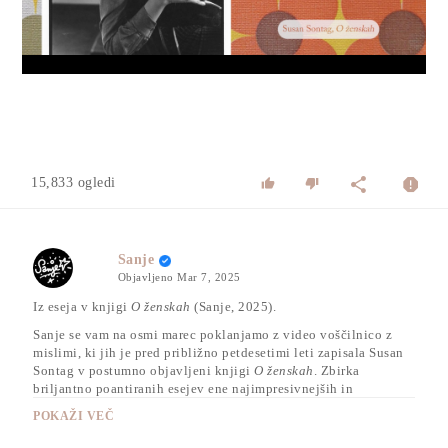
Video
15,833 ogledi
Sanje
Objavljeno
Mar 7, 2025
Iz eseja v knjigi
O ženskah
(Sanje, 2025).
Sanje se vam na osmi marec poklanjamo z video voščilnico z
mislimi, ki jih je pred približno petdesetimi leti zapisala Susan
Sontag v postumno objavljeni knjigi
O ženskah
. Zbirka
briljantno poantiranih esejev ene najimpresivnejših in
najvplivnejših pisateljic in filozofinj 20. stoletja na temo
POKAŽI VEČ
ženskih vprašanj ne bi mogla biti bolj aktualna. V njih se kultna
mislica loteva tematike staranja, enakosti, razporeditve struktur