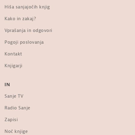
PRAVLJICE: Annet Schaap, Lučka.
Hiša sanjajočih knjig
3.del. Fantek pod posteljo. Repate...
od
Sanje
Kako in zakaj?
203 ogledi
Vprašanja in odgovori
MISEL: Upanišada Švetašvatara.
Petnajsto poglavje in razprava.
Pogoji poslovanja
od
Sanje
193 ogledi
Kontakt
Viktorija Kos: Raz-umevanje zla
Knjigarji
[simpozij, XXII. festival sanje]
od
Sanje
3,028 ogledi
IN
V spomin Marjanu Tomšiču: Uporni
žarek. Iz knjige Zgodbe o kačah
Sanje TV
od
Sanje
22.4k ogledi
Radio Sanje
Tomaž Mastnak: Genocid v Ukrajini
Zapisi
od
Sanje
10k ogledi
Noč knjige