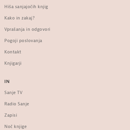
MISEL: Upanišada Švetašvatara.
Hiša sanjajočih knjig
Tretje poglavje. Enajsta mantra.
od
Sanje
Kako in zakaj?
292 ogledi
Vprašanja in odgovori
MISEL: Upanišada Švetašvatara.
Tretje poglavje. Petnajsta mantra.
Pogoji poslovanja
od
Sanje
241 ogledi
Kontakt
Viktorija Kos: Raz-umevanje zla
Knjigarji
[simpozij, XXII. festival sanje]
od
Sanje
3,024 ogledi
IN
V spomin Marjanu Tomšiču: Uporni
žarek. Iz knjige Zgodbe o kačah
Sanje TV
od
Sanje
22.4k ogledi
Radio Sanje
Tomaž Mastnak: Genocid v Ukrajini
Zapisi
od
Sanje
10k ogledi
Noč knjige