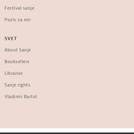
Dr. Vernon Coleman o »evtanaziji« –
Festival sanje
»The scariest video you will ever...
od
Sanje
Poziv za mir
3,676 ogledi
Frane Milčinski Ježek: Ljudje,
SVET
prižgimo luč!
od
Sanje
About Sanje
36.3k ogledi
Nebopis najdrznejšega pilota na
Booksellers
svetu: Matevž Lenarčič
od
Sanje
Libraries
1,956 ogledi
Sanje rights
Ob Tabornem Ognju
od
Sanje
Vladimir Bartol
1,699 ogledi
Jani Kovačič: Predsednik ZDA
od
Sanje
31k ogledi