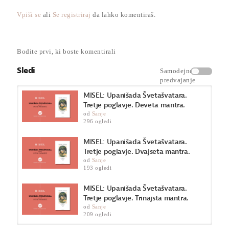
fizičnih zaznav in omejitev. Upanišade so zapisane v obliki
naukov, ki jih učitelj predaja svojim učencem, slušateljem, teh
Vpiši se
ali
Se registriraj
da lahko komentiraš.
naukov pa še dandanes nismo usvojili, niti deloma, kaj šele v
celoti. Svet jih dandanes potrebuje bolj kot kdajkoli prej.
Prevod iz sanskrta in razprava Petar Pavlović, prevod v
slovenščino Ana Beguš.
Bodite prvi, ki boste komentirali
Sledi
Samodejno
predvajanje
Kategorija
Misli
MISEL: Upanišada Švetašvatara.
Tretje poglavje. Deveta mantra.
od
Sanje
296 ogledi
MISEL: Upanišada Švetašvatara.
Tretje poglavje. Dvajseta mantra.
od
Sanje
193 ogledi
MISEL: Upanišada Švetašvatara.
Tretje poglavje. Trinajsta mantra.
od
Sanje
209 ogledi