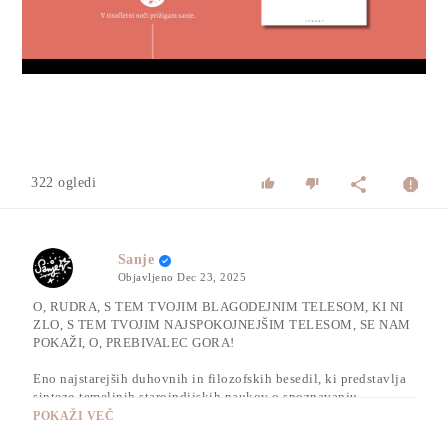
Video
322 ogledi
Sanje
Objavljeno
Dec 23, 2025
O, RUDRA, S TEM TVOJIM BLAGODEJNIM TELESOM, KI NI
ZLO, S TEM TVOJIM NAJSPOKOJNEJŠIM TELESOM, SE NAM
POKAŽI, O, PREBIVALEC GORA!
Eno najstarejših duhovnih in filozofskih besedil, ki predstavlja
sintezo temeljnih staroindijskih naukov o spoznavanju,
dojemanju, razumevanju in sprejemanju sebe, človeka, človeštva
POKAŽI VEČ
in sveta, tako snovnega, še zlasti pa nesnovnega, sveta onkraj