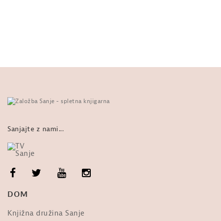
MISEL: Upanišada Švetašvatara.
Drugo poglavje. Peta mantra.
od
Sanje
829 ogledi
MISEL: Upanišada Švetašvatara.
Tretje poglavje. Štirinajsta mantra.
od
Sanje
206 ogledi
MISEL: Upanišada Švetašvatara.
Tretje poglavje. Šestnajsta mantra.
od
Sanje
226 ogledi
Sanjajte z nami...
MISEL: Upanišada Švetašvatara.
Četrto poglavje. Tretja, četrta in...
od
Sanje
205 ogledi
MISEL: Upanišada Švetašvatara.
DOM
Tretje poglavje. Dvanajsta mantra.
od
Sanje
264 ogledi
Knjižna družina Sanje