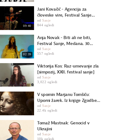
Jani Kovačič - Agencija za
človeske vire, Festival Sanje...
od
Sanje
844 ogledi
09:40
Anja Novak - Biti ali ne biti,
Festival Sanje, Medana. 30...
od
Sanje
557 ogledi
02:39
Viktorija Kos: Raz-umevanje zla
[simpozij, XXII. festival sanje]
od
Sanje
3,022 ogledi
V spomin Marjanu Tomšiču:
Uporni žarek. Iz knjige Zgodbe...
od
Sanje
22.4k ogledi
Tomaž Mastnak: Genocid v
Ukrajini
od
Sanje
10k ogledi