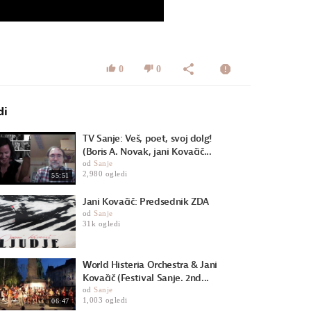
0
0
di
TV Sanje: Veš, poet, svoj dolg!
(Boris A. Novak, jani Kovačič...
od
Sanje
2,980 ogledi
55:51
Jani Kovačič: Predsednik ZDA
od
Sanje
31k ogledi
World Histeria Orchestra & Jani
Kovačič (Festival Sanje. 2nd...
od
Sanje
1,003 ogledi
06:47