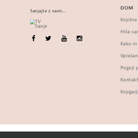
DOM
Sanjajte z nami...
Knjižna
Hiša san
Kako in
Vprašan
Pogoji 
Kontak
Knjigarj