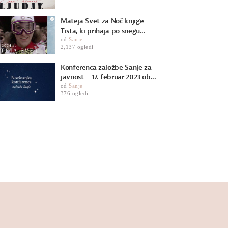
Mateja Svet za Noč knjige:
Tista, ki prihaja po snegu...
od
Sanje
2,137 ogledi
Konferenca založbe Sanje za
javnost – 17. februar 2023 ob...
od
Sanje
376 ogledi