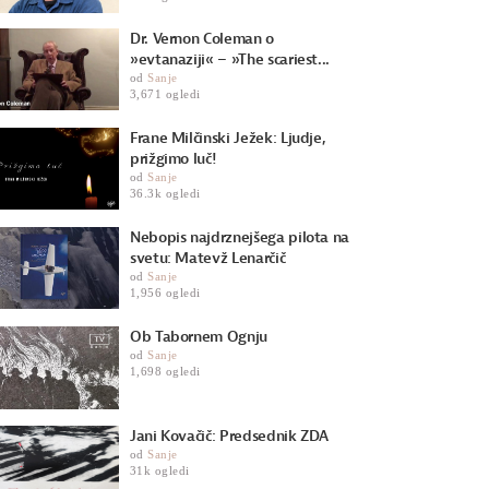
Dr. Vernon Coleman o
»evtanaziji« – »The scariest...
od
Sanje
3,671 ogledi
Frane Milčinski Ježek: Ljudje,
prižgimo luč!
od
Sanje
36.3k ogledi
Nebopis najdrznejšega pilota na
svetu: Matevž Lenarčič
od
Sanje
1,956 ogledi
Ob Tabornem Ognju
od
Sanje
1,698 ogledi
Jani Kovačič: Predsednik ZDA
od
Sanje
31k ogledi