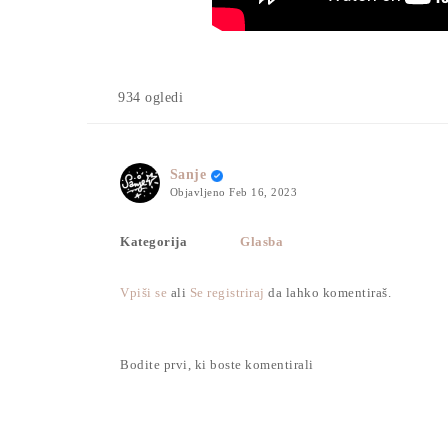
934 ogledi
Sanje
Objavljeno
Feb 16, 2023
Kategorija
Glasba
Vpiši se
ali
Se registriraj
da lahko komentiraš.
Bodite prvi, ki boste komentirali