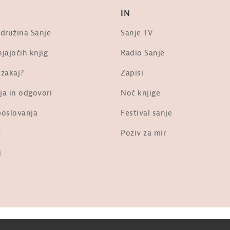
IN
 družina Sanje
Sanje TV
jajočih knjig
Radio Sanje
 zakaj?
Zapisi
ja in odgovori
Noč knjige
poslovanja
Festival sanje
t
Poziv za mir
i