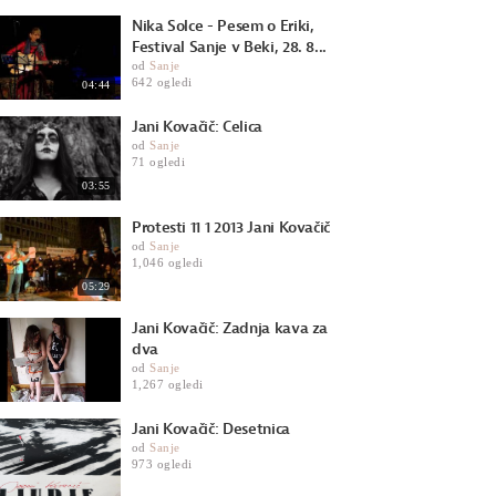
Nika Solce - Pesem o Eriki,
Festival Sanje v Beki, 28. 8...
od
Sanje
642 ogledi
04:44
Jani Kovačič: Celica
od
Sanje
71 ogledi
03:55
Protesti 11 1 2013 Jani Kovačič
od
Sanje
1,046 ogledi
05:29
Jani Kovačič: Zadnja kava za
dva
od
Sanje
1,267 ogledi
Jani Kovačič: Desetnica
od
Sanje
973 ogledi