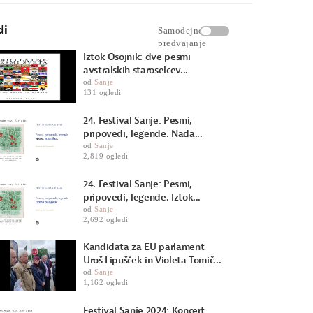
di
Samodejno
predvajanje
Iztok Osojnik: dve pesmi
avstralskih staroselcev...
od
Sanje
131 ogledi
24. Festival Sanje: Pesmi,
pripovedi, legende. Nada...
od
Sanje
2,819 ogledi
24. Festival Sanje: Pesmi,
pripovedi, legende. Iztok...
od
Sanje
2,692 ogledi
Kandidata za EU parlament
Uroš Lipušček in Violeta Tomič...
od
Sanje
1,162 ogledi
Festival Sanje 2024: Koncert