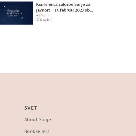
Konferenca založbe Sanje za
javnost – 17. februar 2023 ob...
od
Sanje
376 ogledi
SVET
About Sanje
Booksellers