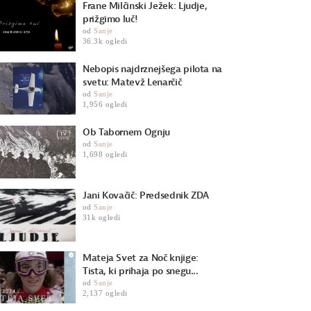
Frane Milčinski Ježek: Ljudje,
prižgimo luč!
od
Sanje
36.3k ogledi
Nebopis najdrznejšega pilota na
svetu: Matevž Lenarčič
od
Sanje
1,956 ogledi
Ob Tabornem Ognju
od
Sanje
1,698 ogledi
Jani Kovačič: Predsednik ZDA
od
Sanje
31k ogledi
Mateja Svet za Noč knjige:
Tista, ki prihaja po snegu...
od
Sanje
2,137 ogledi