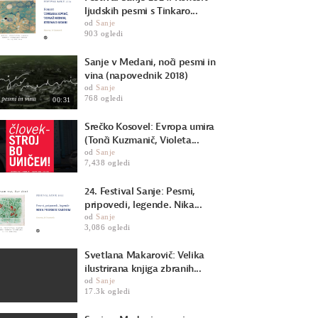
ljudskih pesmi s Tinkaro...
od
Sanje
903 ogledi
Sanje v Medani, noči pesmi in
vina (napovednik 2018)
od
Sanje
768 ogledi
00:31
Srečko Kosovel: Evropa umira
(Tonči Kuzmanič, Violeta...
od
Sanje
7,438 ogledi
24. Festival Sanje: Pesmi,
pripovedi, legende. Nika...
od
Sanje
3,086 ogledi
Svetlana Makarovič: Velika
ilustrirana knjiga zbranih...
od
Sanje
17.3k ogledi