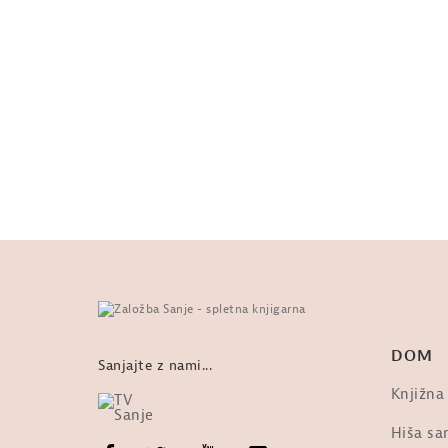
DOM
Sanjajte z nami...
Knjižna
Hiša san