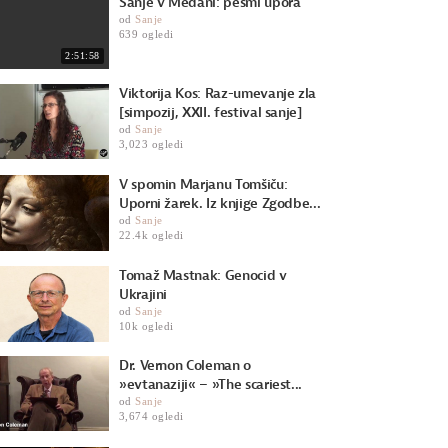
Sanje v Medani: pesmi upora
od
Sanje
639 ogledi
2:51:58
Viktorija Kos: Raz-umevanje zla
[simpozij, XXII. festival sanje]
od
Sanje
3,023 ogledi
V spomin Marjanu Tomšiču:
Uporni žarek. Iz knjige Zgodbe...
od
Sanje
22.4k ogledi
Tomaž Mastnak: Genocid v
Ukrajini
od
Sanje
10k ogledi
Dr. Vernon Coleman o
»evtanaziji« – »The scariest...
od
Sanje
3,674 ogledi