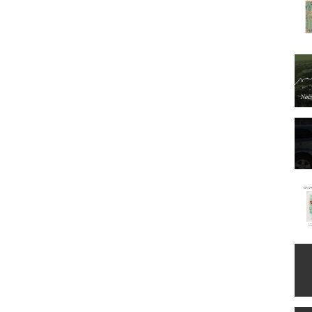
globočine in pod površjem dere še bolj silno, utira neslutene poti še
na, še bolj neustrašno.
ija, preporod, nenazadnje duhovni boj za drugačen svet, ki je pred
 in skupnostno opolnomočenje smo simpozijske razprave in
la ustvarjalka video vsebin Rebeka Bratož Gornik. Vsebine bomo
 vabljeni k spremljanju.