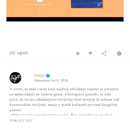
Video
202 ogledi
Sanje
Objavljeno
Jul 6, 2026
V svetu, ki med vsemi bitji najbolj občuduje roparje in plenilce,
so mrhovinarji na slabem glasu. A beloglavi jastrebi, te tihe
ptice, ki živijo odmaknjeno življenje med morjem in nebom nad
kvarnerskim otočjem, imajo v starih kulturah povsem drugačen
pomen.
»Mrhovinarji so potrpežljive ptice. Bog pravičnosti je jahal
beloglavega jastreba. Zoroastrovci so tem pticam darovali telesa
POKAŽI VEČ
svojih mrtvih. Človeške duše prenašajo v onostranstvo.«