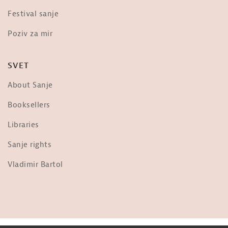
Dr. Vernon Coleman o »evtanaziji« –
Festival sanje
»The scariest video you will ever...
od
Sanje
Poziv za mir
3,676 ogledi
Frane Milčinski Ježek: Ljudje,
SVET
prižgimo luč!
od
Sanje
About Sanje
36.3k ogledi
Nebopis najdrznejšega pilota na
Booksellers
svetu: Matevž Lenarčič
od
Sanje
Libraries
1,956 ogledi
Sanje rights
Ob Tabornem Ognju
od
Sanje
Vladimir Bartol
1,700 ogledi
Jani Kovačič: Predsednik ZDA
od
Sanje
31k ogledi