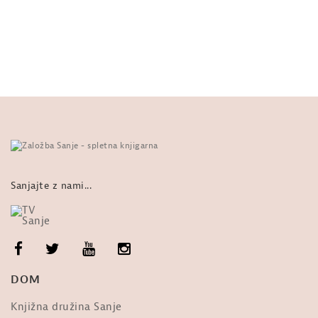
Tea Tulić – intervju ob izidu romana
Strvinari starog svijeta...
od
Sanje
187 ogledi
19:11
PRAVLJICA: Roald Dahl, Danny,
prvak sveta. 18. Doma
od
Sanje
08:45
567 ogledi
ZGODBE: Tea Tulić, Mrhovinarji
starega sveta. Kalinka.
od
Sanje
129 ogledi
Sanjajte z nami...
MISEL: Eduardo Galeano, Šola
narobe sveta. Zanimalo bi me
od
Sanje
677 ogledi
MISEL: Eduardo Galeano, Šola
DOM
narobe sveta
od
Sanje
682 ogledi
Knjižna družina Sanje