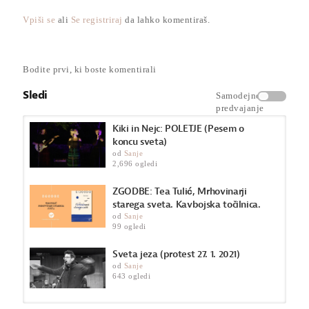
Mrhovinarji starega sveta avtorice Teje Tulić je prejel vrsto
Vpiši se
ali
Se registriraj
da lahko komentiraš.
nagrad in kritiških priznanj: HPortal ga je razglasil za najboljši
roman 2023, prejel je regionalno nagrado Štefica Cvek za
najboljši roman na območju nekdanje Jugoslavije in bil
nominiran za vrsto drugih nagrad.
Bodite prvi, ki boste komentirali
Kategorija
Sledi
Samodejno
Zgodbe
predvajanje
Kiki in Nejc: POLETJE (Pesem o
koncu sveta)
od
Sanje
2,696 ogledi
ZGODBE: Tea Tulić, Mrhovinarji
starega sveta. Kavbojska točilnica.
od
Sanje
99 ogledi
Sveta jeza (protest 27. 1. 2021)
od
Sanje
643 ogledi