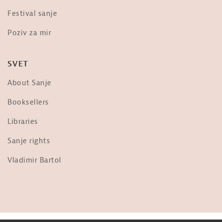
Dr. Vernon Coleman o »evtanaziji« –
Festival sanje
»The scariest video you will ever...
od
Sanje
Poziv za mir
3,676 ogledi
Frane Milčinski Ježek: Ljudje,
SVET
prižgimo luč!
od
Sanje
About Sanje
36.3k ogledi
Nebopis najdrznejšega pilota na
Booksellers
svetu: Matevž Lenarčič
od
Sanje
Libraries
1,957 ogledi
Sanje rights
Ob Tabornem Ognju
od
Sanje
Vladimir Bartol
1,700 ogledi
Jani Kovačič: Predsednik ZDA
od
Sanje
31k ogledi