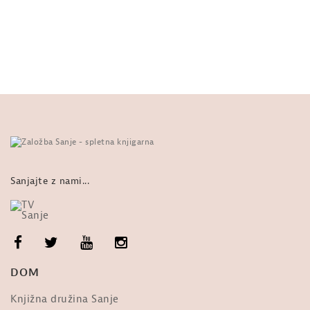
ZGODBE: Madeline Miller, Ahilova
pesem, 1. poglavje
od
Sanje
635 ogledi
ZGODBE: Emilia Hart, Vešče.
Weyward. 2. poglavje, Violet, 1942...
od
Sanje
320 ogledi
ZGODBE: Ali Smith, Pomlad. Uvodno
poglavje
od
Sanje
635 ogledi
Sanjajte z nami...
ZGODBE: Emilia Hart, Vešče. 6.
poglavje, Kate.
od
Sanje
285 ogledi
Ob izidu knjige Emilie Hart: Vešče.
DOM
Predstavlja urednica Andreja Udovč
od
Sanje
515 ogledi
Knjižna družina Sanje