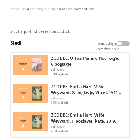
Angleško-avstralska pisateljica Emilia Hart v navdušujočem
prvencu skozi preplet zgodb treh izjemnih žensk iz petih stoletij
Vpiši se
ali
Se registriraj
da lahko komentiraš.
prepričljivo spaja zgodovinsko snov in temo čarovništva s
sodobnim feminizmom. Inteligenten, udaren, nenavaden, do
konca napet, absolutno neodložljiv in predvsem ... subtilno
čaren roman o ženski trdoživosti in preobrazbeni moči
Bodite prvi, ki boste komentirali
naravnega sveta.
Sledi
Samodejno
Kategorija
predvajanje
Zgodbe
ZGODBE: Orhan Pamuk, Noči kuge.
6.poglavje.
od
Sanje
190 ogledi
ZGODBE: Emilia Hart, Vešče.
Weyward. 2. poglavje, Violet, 1942...
od
Sanje
363 ogledi
ZGODBE: Emilia Hart, Vešče
Weyward. 1. poglavje, Kate, 2019.
od
Sanje
410 ogledi