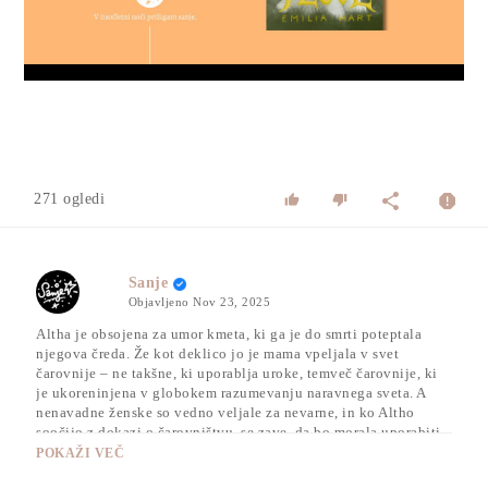
Video
271 ogledi
Sanje
Objavljeno
Nov 23, 2025
Altha je obsojena za umor kmeta, ki ga je do smrti poteptala
njegova čreda. Že kot deklico jo je mama vpeljala v svet
čarovnije – ne takšne, ki uporablja uroke, temveč čarovnije, ki
je ukoreninjena v globokem razumevanju naravnega sveta. A
nenavadne ženske so vedno veljale za nevarne, in ko Altho
soočijo z dokazi o čarovništvu, se zave, da bo morala uporabiti
vse moči, da ostane svobodna.
POKAŽI VEČ