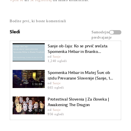
Bodite prvi, ki boste komentirali
Sledi
Samodejno
predvajanje
Sanje ob čaju: Ko se prvič srečata
Spomenka Hribar in Branko...
od
Sanje
1,240 ogledi
Spomenka Hribar in Matej Šurc ob
izidu Prevarane Slovenije (Sanje, 1...
od
Sanje
1:51:08
665 ogledi
Protestival Slovenia | Za človeka |
Awakening The Dragon
od
Sanje
01:26
956 ogledi
Ratno profiterstvo - 13.09.2013. 1