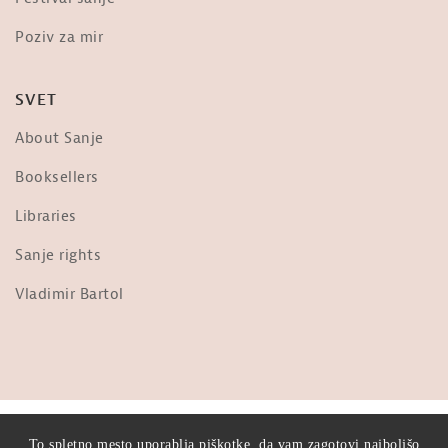
»The scariest video you will ever...
od
Sanje
Poziv za mir
3,665 ogledi
Frane Milčinski Ježek: Ljudje,
SVET
prižgimo luč!
od
Sanje
About Sanje
36.3k ogledi
Nebopis najdrznejšega pilota na
Booksellers
svetu: Matevž Lenarčič
od
Sanje
Libraries
1,953 ogledi
Sanje rights
Ob Tabornem Ognju
od
Sanje
Vladimir Bartol
1,695 ogledi
Jani Kovačič: Predsednik ZDA
od
Sanje
30.9k ogledi
© 2026 Sanje TV. Vse krivice pridržane.
To spletno mesto uporablja piškotke, da vam zagotovi najboljšo
Mateja Svet za Noč knjige: Tista, ki