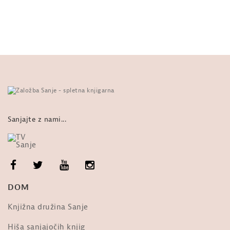
DIO
od
Sanje
57:56
963 ogledi
Noć knjige 2013
od
Sanje
515 ogledi
00:41
Noć knjige 2013
od
Sanje
507 ogledi
00:41
Sanjajte z nami...
Protesti 11 1 2013 Jani Kovačič
od
Sanje
1,045 ogledi
05:29
Novi Človek | New Man | Protestival,
DOM
Slovenia
od
Sanje
02:11
1,041 ogledi
Knjižna družina Sanje
ZGODBE: Marko Tomaš, Utopia.
Hiša sanjajočih knjig