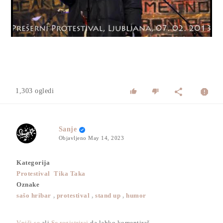
Video
1,303 ogledi
Sanje
Objavljeno
May 14, 2023
Kategorija
Protestival
Tika Taka
Oznake
sašo hribar
,
protestival
,
stand up
,
humor
Vpiši se
ali
Se registriraj
da lahko komentiraš.