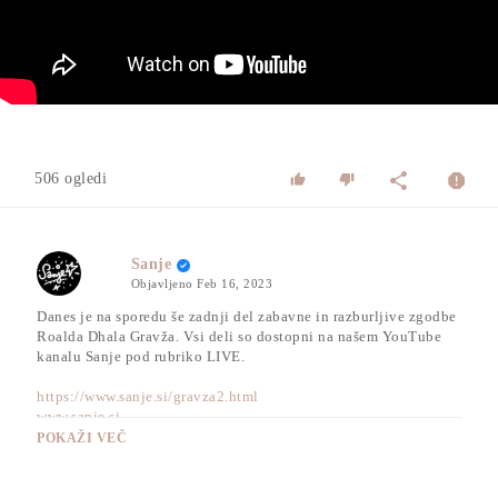
506 ogledi
Sanje
Objavljeno
Feb 16, 2023
Danes je na sporedu še zadnji del zabavne in razburljive zgodbe
Roalda Dhala Gravža. Vsi deli so dostopni na našem YouTube
kanalu Sanje pod rubriko LIVE.
https://www.sanje.si/gravza2.html
www.sanje.si
POKAŽI VEČ
TEDENSKI PROGRAM RTV SANJE:
ZGODBE nedelja ob 19.15 | MISEL torek ob 19.15 | PRAVLJICE
petek ob 19.15