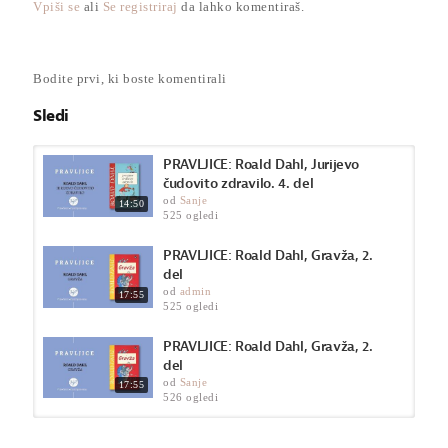
Vpiši se
ali
Se registriraj
da lahko komentiraš.
Kategorija
Pravljice
Bodite prvi, ki boste komentirali
Sledi
PRAVLJICE: Roald Dahl, Jurijevo
čudovito zdravilo. 4. del
od
Sanje
14:50
525 ogledi
PRAVLJICE: Roald Dahl, Gravža, 2.
del
od
admin
17:55
525 ogledi
PRAVLJICE: Roald Dahl, Gravža, 2.
del
od
Sanje
17:55
526 ogledi
PRAVLJICE: Roald Dahl, Gravža, 1.