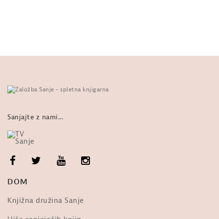
del
od
Sanje
13:14
551 ogledi
PRAVLJICE: Roald Dahl, Jurijevo
čudovito zdravilo. 5. del
od
Sanje
18:25
1,025 ogledi
PRAVLJICE: Roald Dahl, Gravža. 4.
del
od
Sanje
15:40
581 ogledi
Sanjajte z nami...
PRAVLJICE: Roald Dahl, Jurijevo
čudovito zdravilo. 3. del
od
Sanje
13:21
512 ogledi
PRAVLJICE: Roald Dahl, Jurijevo
DOM
čudovito zdravilo. 1. del
od
Sanje
27:47
519 ogledi
Knjižna družina Sanje
PRAVLJICE: Roald Dahl, Gravža, 3.