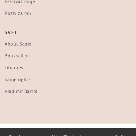
Dr. Vernon Coleman o »evtanaziji« –
Festival sanje
»The scariest video you will ever...
od
Sanje
Poziv za mir
3,676 ogledi
Frane Milčinski Ježek: Ljudje,
SVET
prižgimo luč!
od
Sanje
About Sanje
36.3k ogledi
Nebopis najdrznejšega pilota na
Booksellers
svetu: Matevž Lenarčič
od
Sanje
Libraries
1,956 ogledi
Sanje rights
Ob Tabornem Ognju
od
Sanje
Vladimir Bartol
1,700 ogledi
Jani Kovačič: Predsednik ZDA
od
Sanje
31k ogledi
© 2026 Sanje TV. Vse krivice pridržane.