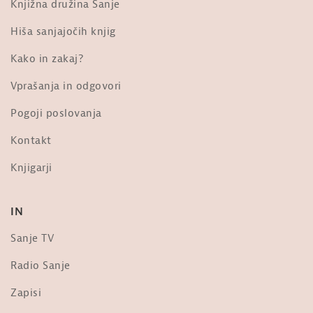
Knjižna družina Sanje
Karel Gržan: 95 tez, pribitih na vrata
Hiša sanjajočih knjig
kapitalizma
od
Sanje
1:48:12
Kako in zakaj?
1,023 ogledi
Vprašanja in odgovori
pater Karel Gržan: Pridiga (22. 1.
2023)
Pogoji poslovanja
od
Sanje
3,065 ogledi
Kontakt
Viktorija Kos: Raz-umevanje zla
Knjigarji
[simpozij, XXII. festival sanje]
od
Sanje
3,019 ogledi
IN
V spomin Marjanu Tomšiču: Uporni
žarek. Iz knjige Zgodbe o kačah
Sanje TV
od
Sanje
22.4k ogledi
Radio Sanje
Tomaž Mastnak: Genocid v Ukrajini
Zapisi
od
Sanje
10k ogledi