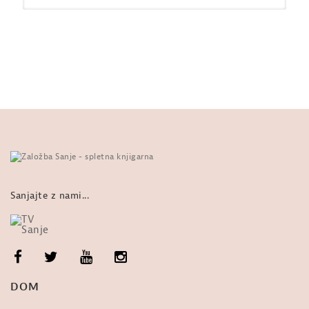
Pater Karel Gržan: Ta krasni nori
svet (knjižni napovednik)
od
Sanje
01:12
979 ogledi
Desa Muck in pater Karel Gržan | LE
KAJ POČNE BOG V NEBESIH
od
Sanje
1:21:22
1,200 ogledi
pater Karel Gržan: Ta krasni nori
svet
od
Sanje
01:32
736 ogledi
Sanjajte z nami...
Ob 600-letnici smrti Veronike
Deseniške | Karel Gržan
od
Sanje
9,725 ogledi
Pogovor z avtorjem knjige 95 tez:
DOM
pater Karel Gržan
od
Sanje
2:30:08
2,633 ogledi