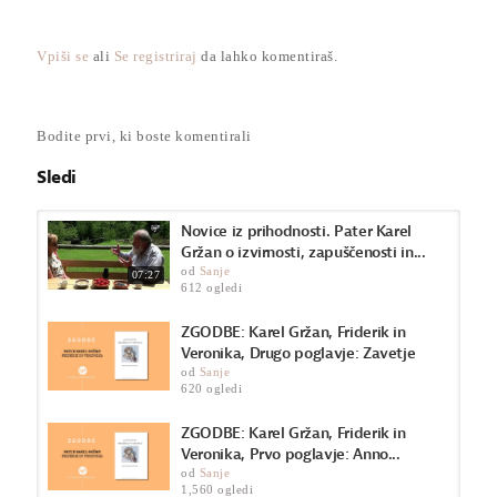
slovenskih ljubezenskih zgodb o Frederiku in Veroniki. V
drugem delu pa smo se odpravili v tisočletja daljno slovensko
preteklost. Sprehodili smo se po Orionovi poti in si ogledali
Vpiši se
ali
Se registriraj
da lahko komentiraš.
megalitske ostaline prastarih svetih območji, ki jih je odkril
pater Karel. Na poti pa je Karel podelil tudi modre nasvete za
medsebojne odnose in življenje.
Bodite prvi, ki boste komentirali
Prijeten ogled!
Sledi
Vodila: Ana Vehovar
Glasba: Janja Brlec (citre)
@janjabrlec
Make up in frizura: YOUMA Beauty studio
Novice iz prihodnosti. Pater Karel
(https://www.facebook.com/youmabeautystudio)
Gržan o izvirnosti, zapuščenosti in...
od
Sanje
07:27
https://sensa.metropolitan.si
612 ogledi
Kategorija
ZGODBE: Karel Gržan, Friderik in
Veronika, Drugo poglavje: Zavetje
Pogovori
od
Sanje
620 ogledi
ZGODBE: Karel Gržan, Friderik in
Veronika, Prvo poglavje: Anno...
od
Sanje
1,560 ogledi