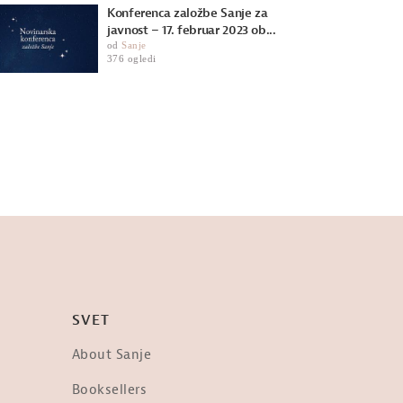
Konferenca založbe Sanje za
javnost – 17. februar 2023 ob...
od
Sanje
376 ogledi
SVET
About Sanje
Booksellers