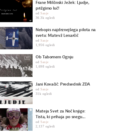
Frane Milčinski Ježek: Ljudje,
prižgimo luč!
od
Sanje
36.3k ogledi
Nebopis najdrznejšega pilota na
svetu: Matevž Lenarčič
od
Sanje
1,956 ogledi
Ob Tabornem Ognju
od
Sanje
1,698 ogledi
Jani Kovačič: Predsednik ZDA
od
Sanje
31k ogledi
Mateja Svet za Noč knjige:
Tista, ki prihaja po snegu...
od
Sanje
2,137 ogledi