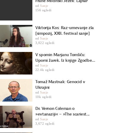
Frane Milčinski Ježek: Lajnar
od
Sanje
156 ogledi
Viktorija Kos: Raz-umevanje zla
[simpozij, XXII. festival sanje]
od
Sanje
3,022 ogledi
V spomin Marjanu Tomšiču:
Uporni žarek. Iz knjige Zgodbe...
od
Sanje
22.4k ogledi
Tomaž Mastnak: Genocid v
Ukrajini
od
Sanje
10k ogledi
Dr. Vernon Coleman o
»evtanaziji« – »The scariest...
od
Sanje
3,672 ogledi