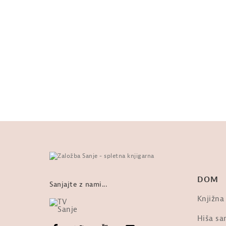
DOM
Sanjajte z nami...
Knjižna
Hiša san