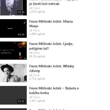
je živeti kot mrtvak
od
Sanje
1,018 ogledi
02:19
Frane Milčinski Ježek: Mama
Morje
od
Sanje
1,084 ogledi
02:55
Frane Milčinski Ježek: Ljudje,
prižgimo luč!
od
Sanje
36.3k ogledi
Frane Milčinski Ježek: Whisky
Johnny
od
Sanje
2,722 ogledi
Frane Milčinski Ježek – Balada o
koščku kruha
od
Sanje
1,421 ogledi
02:31