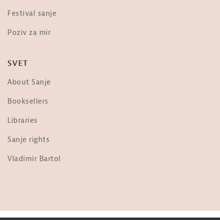
Dr. Vernon Coleman o »evtanaziji« –
Festival sanje
»The scariest video you will ever...
od
Sanje
Poziv za mir
3,672 ogledi
Frane Milčinski Ježek: Ljudje,
SVET
prižgimo luč!
od
Sanje
About Sanje
36.3k ogledi
Nebopis najdrznejšega pilota na
Booksellers
svetu: Matevž Lenarčič
od
Sanje
Libraries
1,956 ogledi
Sanje rights
Ob Tabornem Ognju
od
Sanje
Vladimir Bartol
1,698 ogledi
Jani Kovačič: Predsednik ZDA
od
Sanje
31k ogledi