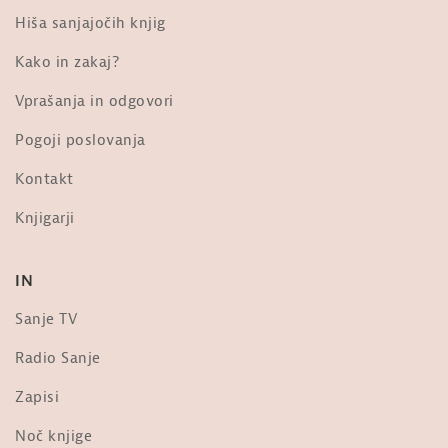
ZGODBE: Ali Smith, Jesen. Kvartet
Hiša sanjajočih knjig
Letni časi. Odlomek 2.
od
Sanje
Kako in zakaj?
280 ogledi
Vprašanja in odgovori
Ob izidu knjige Ali Smith: Jesen.
Predstavlja prevajalka Andreja...
Pogoji poslovanja
od
Sanje
466 ogledi
Kontakt
Viktorija Kos: Raz-umevanje zla
Knjigarji
[simpozij, XXII. festival sanje]
od
Sanje
3,022 ogledi
IN
V spomin Marjanu Tomšiču: Uporni
žarek. Iz knjige Zgodbe o kačah
Sanje TV
od
Sanje
22.4k ogledi
Radio Sanje
Tomaž Mastnak: Genocid v Ukrajini
Zapisi
od
Sanje
10k ogledi
Noč knjige