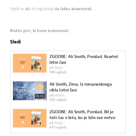
V Zimi se življenjska sila spoprime z najbolj neizprosnim letnim
časom. Pero izvrstne pisateljice iz škotskega Višavja Ali Smith,
Vpiši se
ali
Se registriraj
da lahko komentiraš.
navdihnjeno z zimskim časom, zapiše zgodbo vedrega pogleda
na mračno dobo post-resničnosti, odeto v spomine, zgodovino in
toplino, varno ukoreninjeno v zimzelenem: umetnosti, ljubezni,
smehu.
Bodite prvi, ki boste komentirali
???? VIDEO:
Sledi
Izvedba: Rebeka Bratož
Prevod in branje: Andreja Udovč
Idejna zasnova: Andreja Udovč in Rebeka Bratož
ZGODBE: Ali Smith, Pomlad. Kvartet
Produkcija: Založba Sanje
letni časi
od
Sanje
???? Broširana edicija:
https://www.sanje.si/zima.html
504 ogledi
???? Trdovezana edicija:
https://www.sanje.si/zima-7640.html
Ali Smith, Zima. Iz romanesknega
Kategorija
cikla Letni časi
od
admin
Zgodbe
05:55
545 ogledi
ZGODBE: Ali Smith, Pomlad. Bil je
tisti čas v letu, ko je bilo vse mrtvo
od
Sanje
613 ogledi