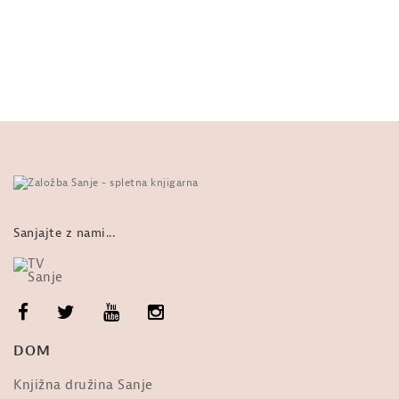
ZGODBE: Ali Smith, Pomlad. Uvodno
poglavje
od
Sanje
635 ogledi
ZGODBE: Ali Smith, Jesen. Kvartet
Letni časi. Odlomek.
od
Sanje
302 ogledi
ZGODBE: Ali Smith, Zima.
od
Sanje
578 ogledi
08:25
Sanjajte z nami...
Ali Smith, Zima. Iz romanesknega
cikla Letni časi
od
Sanje
1,092 ogledi
ZGODBE: Ali Smith Zima
DOM
od
Sanje
622 ogledi
Knjižna družina Sanje