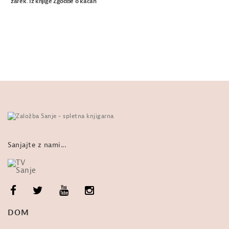
žarek. Iz knjige Zgodbe o kačah
Sanjajte z nami...
DOM