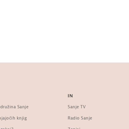
IN
 družina Sanje
Sanje TV
jajočih knjig
Radio Sanje