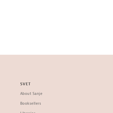
SVET
About Sanje
Booksellers