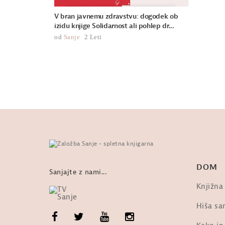
V bran javnemu zdravstvu: dogodek ob
izidu knjige Solidarnost ali pohlep dr...
od
Sanje
2 Leti
DOM
Sanjajte z nami...
Knjižna
Hiša san