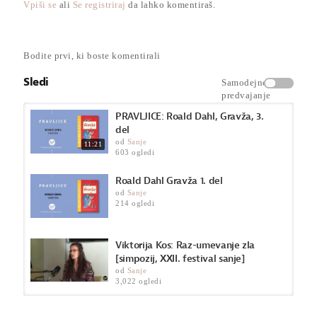
Vpiši se
ali
Se registriraj
da lahko komentiraš.
Kategorija
Roald Dahl - Gravža
Bodite prvi, ki boste komentirali
Sledi
Samodejno
predvajanje
PRAVLJICE: Roald Dahl, Gravža, 3.
del
od
Sanje
11:21
603 ogledi
Roald Dahl Gravža 1. del
od
Sanje
214 ogledi
Viktorija Kos: Raz-umevanje zla
[simpozij, XXII. festival sanje]
od
Sanje
3,022 ogledi
V spomin Marjanu Tomšiču: Uporni