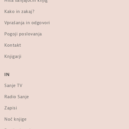
Hiša sanjajočih knjig
od
Sanje
1,698 ogledi
Kako in zakaj?
Vprašanja in odgovori
Jani Kovačič: Predsednik ZDA
od
Sanje
Pogoji poslovanja
31k ogledi
Kontakt
Mateja Svet za Noč knjige: Tista, ki
Knjigarji
prihaja po snegu (napovednik)
od
Sanje
2,137 ogledi
IN
Konferenca založbe Sanje za javnost
– 17. februar 2023 ob 12. uri
Sanje TV
od
Sanje
376 ogledi
Radio Sanje
Zapisi
Noč knjige