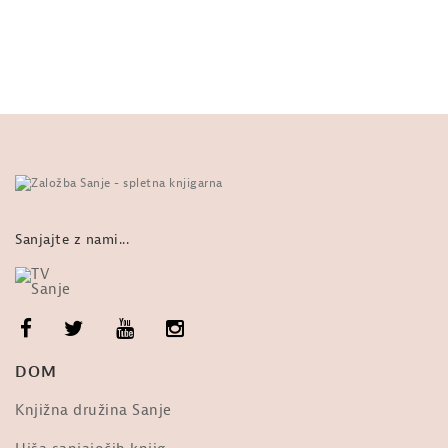
žarek. Iz knjige Zgodbe o kačah
od
Sanje
22.4k ogledi
Tomaž Mastnak: Genocid v Ukrajini
od
Sanje
10k ogledi
Dr. Vernon Coleman o »evtanaziji« –
»The scariest video you will ever...
od
Sanje
3,671 ogledi
Sanjajte z nami...
Frane Milčinski Ježek: Ljudje,
prižgimo luč!
od
Sanje
36.3k ogledi
Nebopis najdrznejšega pilota na
DOM
svetu: Matevž Lenarčič
od
Sanje
1,956 ogledi
Knjižna družina Sanje
Ob Tabornem Ognju