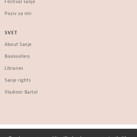
Festival sanje
Poziv za mir
SVET
About Sanje
Booksellers
Libraries
Sanje rights
Vladimir Bartol
© 2026 Sanje TV. Vse krivice pridržane.